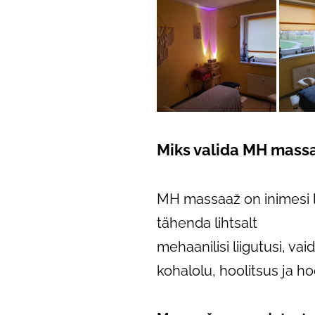
Miks valida MH mass
MH massaaž on inimesi l
tähenda lihtsalt
mehaanilisi liigutusi, v
kohalolu, hoolitsus ja h