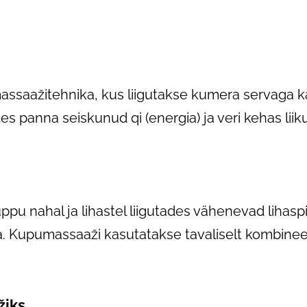
massaažitehnika, kus liigutakse kumera servaga 
s panna seiskunud qi (energia) ja veri kehas liik
pu nahal ja lihastel liigutades vähenevad lihasp
a. Kupumassaaži kasutatakse tavaliselt kombinee
žiks