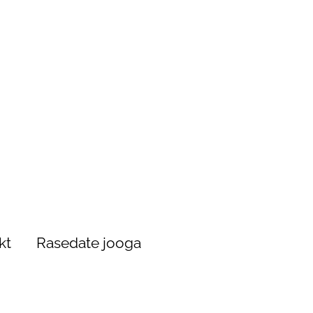
kt
Rasedate jooga