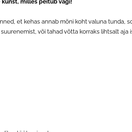
unst, milles peitub vägi!
tunned, et kehas annab mõni koht valuna tunda, 
 suurenemist, või tahad võtta korraks lihtsalt aja