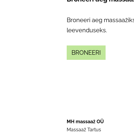
Broneeri aeg massaažiks 
leevenduseks.
BRONEERI
MH massaaž OÜ
Massaaž Tartus