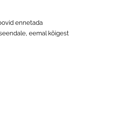
soovid ennetada
 iseendale, eemal kõigest