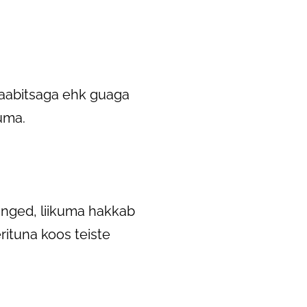
kaabitsaga ehk guaga
uma.
inged, liikuma hakkab
rituna koos teiste