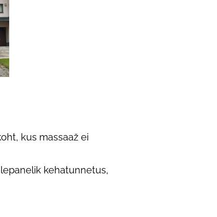
koht, kus massaaž ei
elepanelik kehatunnetus,