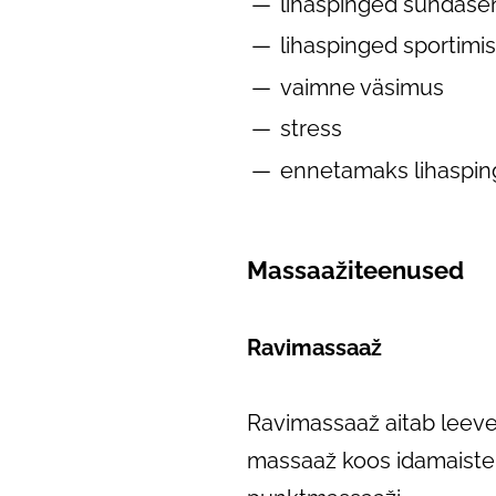
lihaspinged sundase
lihaspinged sportimi
vaimne väsimus
​stress
ennetamaks lihasping
Massaažiteenused
Ravimassaaž
Ravimassaaž aitab leeve
massaaž koos idamaiste