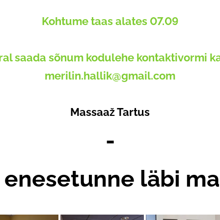
Kohtume taas alates 07.09
al saada sõnum kodulehe kontaktivormi ka
merilin.hallik@gmail.com
Massaaž Tartus
-
enesetunne läbi ma