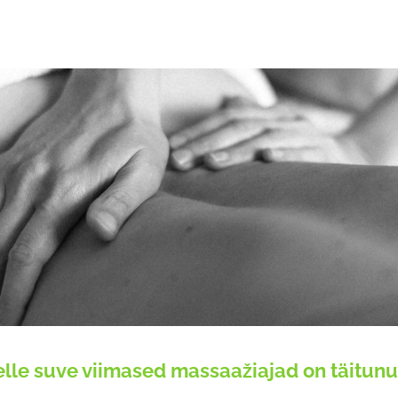
elle suve viimased massaažiajad on täitunu