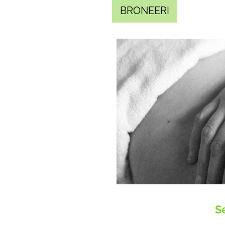
BRONEERI
S