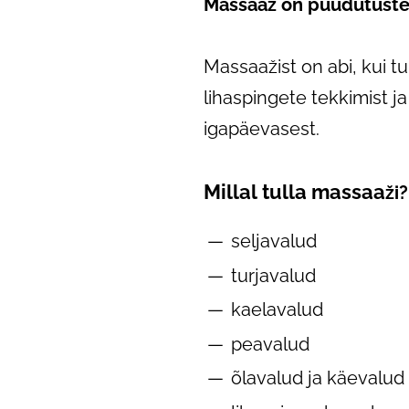
Massaaž on puudutuste k
Massaažist on abi, kui 
lihaspingete tekkimist ja
igapäevasest.
Millal
tulla
massaa
ži?
seljavalud
​turjavalud
kaelavalud
peavalud
õlavalud ja käevalud