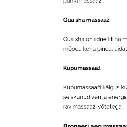
punktmassaaži.
Gua sha massaaž
Gua sha on iidne Hiina 
mööda keha pinda, aidate
Kupumassaaž
Kupumassaaži käigus kup
seiskunud veri ja energi
ravimassaaži võtetega.
Broneeri aeg massaa