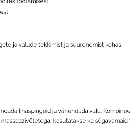
ndites töötamisest
sest
ete ja valude tekkimist ja suurenemist kehas
ndada lihaspingeid ja vähendada valu. Kombineer
 massaaživõtetega, kasutatakse ka sügavamaid t