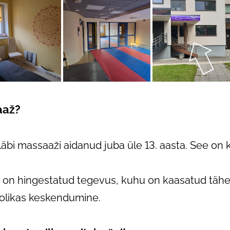
aaž?
äbi massaaži aidanud juba üle 13. aasta. See on 
aid on hingestatud tegevus, kuhu on kaasatud täh
oolikas keskendumine.