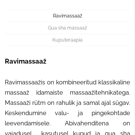
Ravimassaaž
Gua sha massaaž
Kuputeraapia
Ravimassaaž
Ravimassaažis on kombineeritud klassikaline
massaaž idamaiste massaažitehnikatega.
Massaaži rütm on rahulik ja samal ajal sügav.
Keskendumine valu- ja pingekohtade
leevendamisele. Abivahenditena on
vajadusel kasutusel kupud ja gua sha