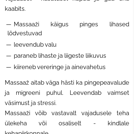
kaabits.
Massaaži käigus pinges lihased
lõdvestuvad
leevendub valu
paraneb lihaste ja liigeste liikuvus
kiireneb vereringe ja ainevahetus
Massaaž aitab väga hästi ka pingepeavalude
ja migreeni puhul. Leevendab vaimset
väsimust ja stressi.
Massaaži võib vastavalt vajadusele teha
ülekeha või osaliselt - kindlale
kehapiirkonnale.