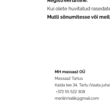
Registreerumine:
Kui olete huvitatud rasedate
Mutli sõnumitesse või mei
MH massaaž OÜ
Massaaž Tartus
Kalda tee 34, Tartu (Vaata juhat
​​ +372 55 522 308
merilin.hallik@gmail.com