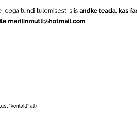
 jooga tundi tulemisest, siis
andke teada, kas fa
lile merilinmutli@hotmail.com
ust "kontakt" alt)