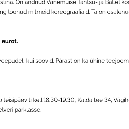
istina. On andnud Vanemuise Tantsu- ja Balletikool
ing loonud mitmeid koreograafiaid. Ta on osalen
 eurot.
 veepudel, kui soovid. Pärast on ka ühine teejoomi
eisipäeviti kell 18.30-19.30, Kalda tee 34, Vägih
lveri parklasse.