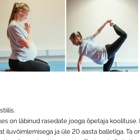
iilis.
es on läbinud rasedate jooga õpetaja koolituse. 
t iluvõimlemisega ja üle 20 aasta balletiga. Ta o