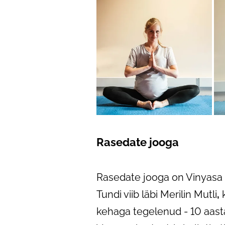
Rasedate jooga
Rasedate jooga on Vinyasa st
Tundi viib läbi Merilin Mutli
,
k
kehaga tegelenud - 10 aasta