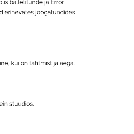
is balletitunde ja Error
ud erinevates joogatundides
ne, kui on tahtmist ja aega.
ein stuudios.