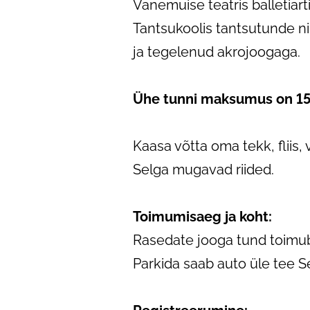
Vanemuise teatris balletiart
Tantsukoolis tantsutunde n
ja tegelenud akrojoogaga.
Ühe tunni maksumus on 15
Kaasa võtta oma tekk, fliis,
Selga mugavad riided.
Toimumisaeg ja koht:
Rasedate jooga tund toimub t
Parkida saab auto üle tee Se